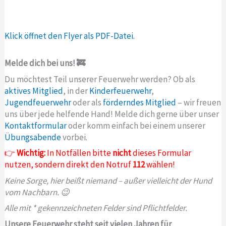
Klick öffnet den Flyer als PDF-Datei.
Melde dich bei uns! 🚒
Du möchtest Teil unserer Feuerwehr werden? Ob als
aktives Mitglied
, in der
Kinderfeuerwehr
,
Jugendfeuerwehr
oder als
förderndes Mitglied
– wir freuen
uns über jede helfende Hand! Melde dich gerne über unser
Kontaktformular
oder komm einfach bei einem unserer
Übungsabende
vorbei.
👉
Wichtig:
In Notfällen bitte
nicht
dieses Formular
nutzen, sondern direkt den Notruf
112
wählen!
Keine Sorge, hier beißt niemand – außer vielleicht der Hund
vom Nachbarn. 😉
Alle mit * gekennzeichneten Felder sind Pflichtfelder.
Unsere Feuerwehr steht seit vielen Jahren für