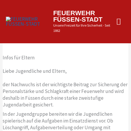
Zum
Inhalt
Hau
FEUERWEHR
springen
FÜSSEN-STADT
Unsere Freizeit für Ihre Sicherheit - Seit
1862
Infos für Eltern
Liebe Jugendliche und Eltern,
der Nachwuchs ist der wichtigste Beitrag zur Sicherung der
Personalstärke und Schlagkraft einer Feuerwehr und wird
deshalb in Füssen durch eine starke zweistufige
Jugendarbeit gesichert.
In der Jugendgruppe bereiten wir die Jugendlichen
spielerisch auf die Aufgaben im Einsatzdienst vor. Ob
Löschangriff, Aufgabenverteilung oder Umgang mit