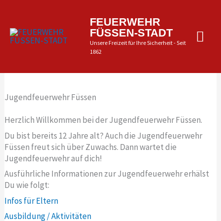
Zum
Inhalt
Hau
FEUERWEHR
springen
FÜSSEN-STADT
Unsere Freizeit für Ihre Sicherheit - Seit
1862
Jugendfeuerwehr Füssen
Herzlich Willkommen bei der Jugendfeuerwehr Füssen.
Du bist bereits 12 Jahre alt? Auch die Jugendfeuerwehr
Füssen freut sich über Zuwachs. Dann wartet die
Jugendfeuerwehr auf dich!
Ausführliche Informationen zur Jugendfeuerwehr erhälst
Du wie folgt:
Infos für Eltern
Ausbildung / Aktivitäten