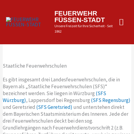
Zum
Inhalt
Hau
FEUERWEHR
springen
FÜSSEN-STADT
Unsere Freizeit für Ihre Sicherheit - Seit
1862
Staatliche Feuerwehrschulen
Es gibt insgesamt drei Landesfeuerwehrschulen, die in
Bayern als „Staatliche Feuerwehrschulen (SFS)“
bezeichnet werden. Sie liegen in Würzburg
(SFS
Würzburg)
, Lappersdorf bei Regensburg
(SFS Regensburg)
und Geretsried
(SFS Geretsried)
und unterstehen direkt
dem Bayerischen Staatsministerium des Inneren. Jede der
drei Feuerwehrschulen deckt bei den sog.
Grundlehrgängen nach Feuerwehrdienstvorschrift 2 (z.B.