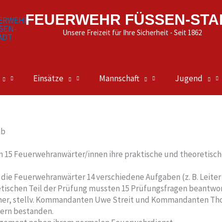
FEUERWEHR FÜSSEN-STA
Unsere Freizeit für Ihre Sicherheit - Seit 1862
Einsätze
Mannschaft
Jugend
ab
15 Feuerwehranwärter/innen ihre praktische und theoretische 
die Feuerwehranwärter 14 verschiedene Aufgaben (z. B. Leiter 
etischen Teil der Prüfung mussten 15 Prüfungsfragen beantwo
einer, stellv. Kommandanten Uwe Streit und Kommandanten 
ern bestanden.