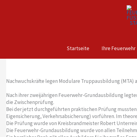
Zum
Inhalt
springen
Startseite
Ihre Feuerwehr
Nachwuchskräfte legen Modulare Truppausbildung (MTA) 
Nach ihrer zweijährigen Feuerwehr-Grundausbildung legten 
die Zwischenprüfung.
Bei der jetzt durchgeführten praktischen Prüfung mussten 
Eigensicherung, Verkehrsabsicherung) vorführen. Im theor
Die Prüfung wurde von Kreisbrandmeister Robert Unterr
Die Feuerwehr-Grundausbildung wurde von allen Teilnehm