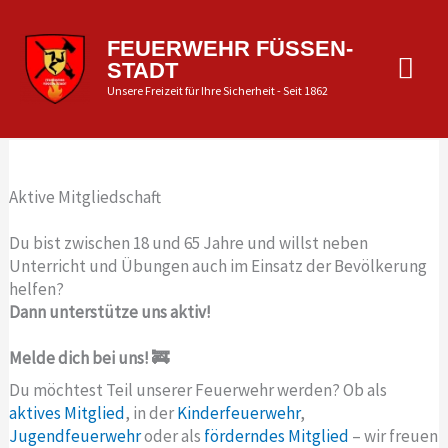
Zum
Inhalt
Hau
FEUERWEHR FÜSSEN-
springen
STADT
Unsere Freizeit für Ihre Sicherheit - Seit 1862
Aktive Mitgliedschaft
Du bist zwischen 18 und 65 Jahre und willst neben
Unterricht und Übungen auch im Einsatz der Bevölkerung
helfen?
Dann unterstütze uns aktiv!
Melde dich bei uns! 🚒
Du möchtest Teil unserer Feuerwehr werden? Ob als
aktives Mitglied
, in der
Kinderfeuerwehr
,
Jugendfeuerwehr
oder als
förderndes Mitglied
– wir freuen