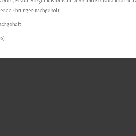
oth, Ersten Bürgemeister Paul Iacob und Kreisbrandrat Mark
ende Ehrungen nachgeholt:
nachgeholt
re)