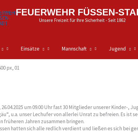
FEUERWEHR FÜSSEN-STA
Unsere Freizeit für Ihre Sicherheit - Seit 1862
Einsätze
Mannschaft
Jugend
26.04.2025 um 09.00 Uhr fast 30 Mitglieder unserer Kinder-, 
“, u.a. unser Lechufer von allerlei Unrat zu befreien. Es ist 
e in früheren Jahren zusammen bringen.
sen hatten sich alle redlich verdient und ließen es sich be