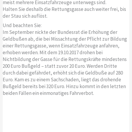
meist mehrere Einsatzfahrzeuge unterwegs sind.
Halten Sie deshalb die Rettungsgasse auch weiter frei, bis
der Stau sich auflöst.
Und beachten Sie:
Im September nickte der Bundesrat die Erhöhung der
Geldbußen ab, die bei Missachtung der Pflicht zur Bildung
einer Rettungsgasse, wenn Einsatzfahrzeuge anfahren,
erhoben werden. Mit dem 19.10.2017 drohen bei
Nichtbildung der Gasse für die Rettungskräfte mindestens
200 Euro Bußgeld – statt zuvor 20 Euro. Werden Dritte
durch dabei gefährdet, erhöht sich die Geldbuße auf 280
Euro. Kam es zu einem Sachschaden, liegt das drohende
Bußgeld bereits bei 320 Euro. Hinzu kommt in den letzten
beiden Fällen ein einmonatiges Fahrverbot.
Z
u
ä
r
c
ü
h