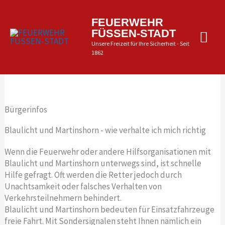
Zum
Inhalt
Hau
FEUERWEHR
springen
FÜSSEN-STADT
Unsere Freizeit für Ihre Sicherheit - Seit
1862
Bürgerinfos
Blaulicht und Martinshorn - wie verhalte ich mich richtig
Wenn die Feuerwehr oder andere Hilfsorganisationen mit
Blaulicht und Martinshorn unterwegs sind, ist schnelle
Hilfe gefragt. Oft werden die Retter jedoch durch
Unachtsamkeit oder falsches Verhalten von
Verkehrsteilnehmern behindert.
Blaulicht und Martinshorn bedeuten für Einsatzfahrzeuge
freie Fahrt. Mit Sondersignalen steht Ihnen nämlich ein