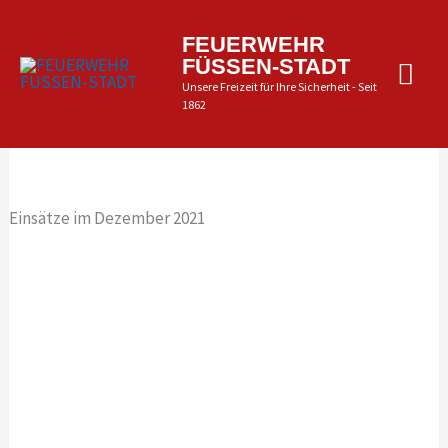
Zum
Inhalt
Hau
FEUERWEHR
springen
FÜSSEN-STADT
Unsere Freizeit für Ihre Sicherheit - Seit
1862
Einsätze im Dezember 2021