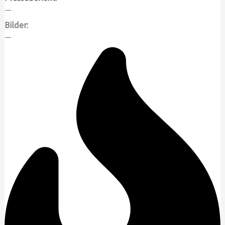
—
Bilder:
—