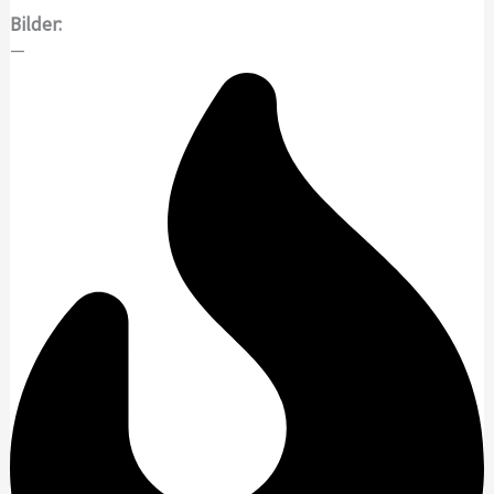
Bilder:
—