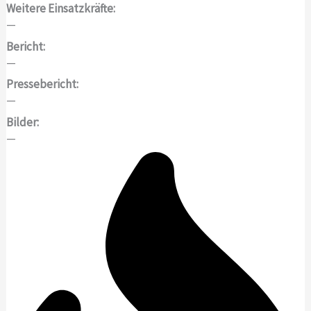
Weitere Einsatzkräfte:
—
Bericht:
—
Pressebericht:
—
Bilder:
—