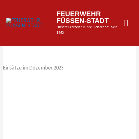
Zum
Inhalt
Hau
FEUERWEHR
springen
FÜSSEN-STADT
Unsere Freizeit für Ihre Sicherheit - Seit
1862
Einsätze im Dezember 2023