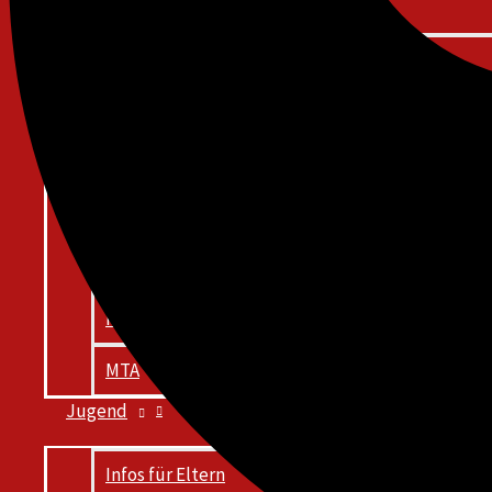
Führungsdienstgrade
Ausbildungspläne
Übungen
Lehrgänge vor Ort
Lehrgänge im Landkreis
Staatliche Feuerwehrschulen
Fitness-Abzeichen
MTA
Jugend
Infos für Eltern