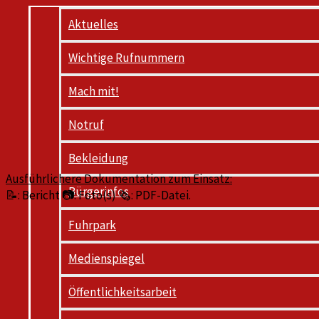
Aktuelles
Wichtige Rufnummern
Mach mit!
Notruf
Bekleidung
Ausführlichere Dokumentation zum Einsatz:
Bürgerinfos
📝: Bericht 📷: Foto(s) 🗞️: PDF-Datei.
Fuhrpark
Medienspiegel
Öffentlichkeitsarbeit