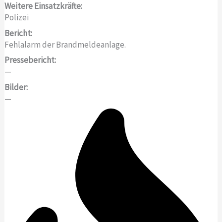
Weitere Einsatzkräfte:
Polizei
Bericht:
Fehlalarm der Brandmeldeanlage.
Pressebericht:
—
Bilder:
—