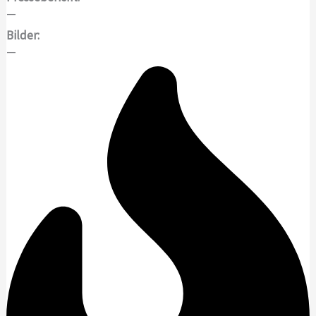
—
Bilder:
—