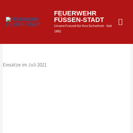
Zum
Inhalt
Hau
FEUERWEHR
springen
FÜSSEN-STADT
Unsere Freizeit für Ihre Sicherheit - Seit
1862
Einsätze im Juli 2021