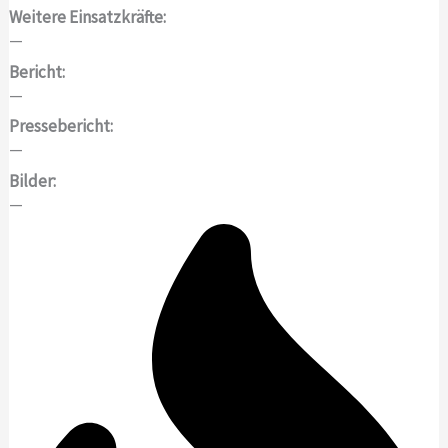
Weitere Einsatzkräfte:
—
Bericht:
—
Pressebericht:
—
Bilder:
—