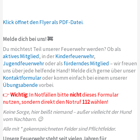
Klick öffnet den Flyer als PDF-Datei.
Melde dich bei uns! 🚒
Du möchtest Teil unserer Feuerwehr werden? Ob als
aktives Mitglied
, in der
Kinderfeuerwehr
,
Jugendfeuerwehr
oder als
förderndes Mitglied
– wir freuen
uns über jede helfende Hand! Melde dich gerne über unser
Kontaktformular
oder komm einfach bei einem unserer
Übungsabende
vorbei.
👉
Wichtig:
In Notfällen bitte
nicht
dieses Formular
nutzen, sondern direkt den Notruf
112
wählen!
Keine Sorge, hier beißt niemand – außer vielleicht der Hund
vom Nachbarn. 😉
Alle mit * gekennzeichneten Felder sind Pflichtfelder.
Unsere Feuerwehr steht seit vielen Jahren für