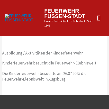
Zum
Inhalt
Hau
FEUERWEHR
springen
FÜSSEN-STADT
Unsere Freizeit für Ihre Sicherheit - Seit
1862
Ausbildung / Aktivitäten der Kinderfeuerwehr
Kinderfeuerwehr besucht die Feuerwehr-Elebniswelt
Die Kinderfeuerwehr besuchte am 26.07.2025 die
Feuerwehr-Elebniswelt in Augsburg.