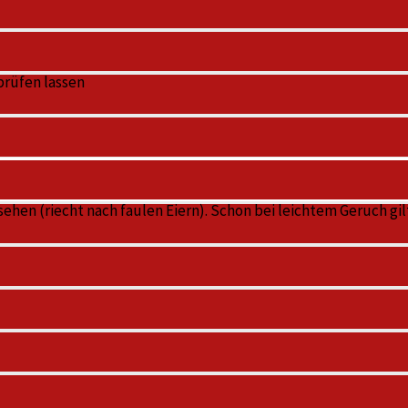
prüfen lassen
ehen (riecht nach faulen Eiern). Schon bei leichtem Geruch gil