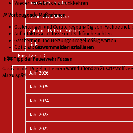
Termine/Kalender
Wieder ins Gebäude zurückkehren
🔎
Vorbeugende Maßnahmen
Webcams & Wetter
Gasleitungen und Geräte regelmäßig vom Fachbetrieb 
Zahlen – Daten – Fakten
Auf intakte Anschlüsse und Schläuche achten
Gasthermen und Heizungen regelmäßig warten
Links
Optional:
Gaswarnmelder installieren
Einsätze
👨‍🚒 Tipp der Feuerwehr Füssen
Gas ist in der Regel mit einem
warnduftenden Zusatzstoff
vers
Jahr 2026
als zu spät!
Jahr 2025
Jahr 2024
Jahr 2023
Jahr 2022