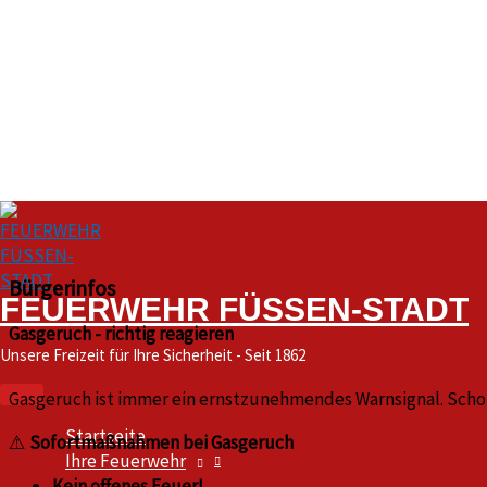
Zum
Inhalt
springen
Hauptmenü
Bürgerinfos
FEUERWEHR FÜSSEN-STADT
Gasgeruch - richtig reagieren
Unsere Freizeit für Ihre Sicherheit - Seit 1862
Gasgeruch ist immer ein ernstzunehmendes Warnsignal. Schon 
Startseite
⚠️
Sofortmaßnahmen bei Gasgeruch
Ihre Feuerwehr
Kein offenes Feuer!