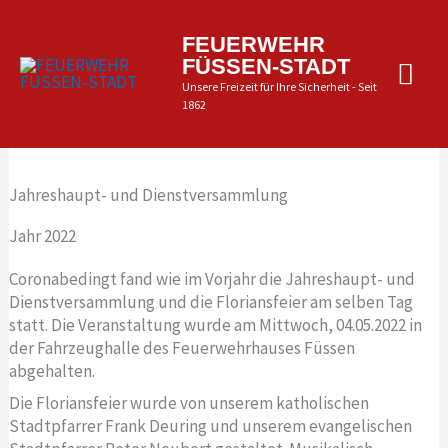
Zum
Inhalt
Hau
FEUERWEHR
springen
FÜSSEN-STADT
Unsere Freizeit für Ihre Sicherheit - Seit
1862
Jahreshaupt- und Dienstversammlung
Jahr 2022
Coronabedingt fand wie im Vorjahr die Jahreshaupt- und
Dienstversammlung und die Floriansfeier am selben Tag
statt. Die Veranstaltung wurde am Mittwoch, 04.05.2022 in
der Fahrzeughalle des Feuerwehrhauses Füssen
abgehalten.
Die Floriansfeier wurde von unserem katholischen
Stadtpfarrer Frank Deuring und unserem evangelischen