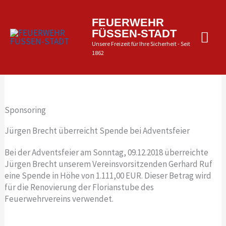
Zum
Inhalt
Hau
FEUERWEHR
springen
FÜSSEN-STADT
Unsere Freizeit für Ihre Sicherheit - Seit
1862
Sponsoring
Jürgen Brecht überreicht Spende bei Adventsfeier
Bei der Adventsfeier am Sonntag, 09.12.2018 überreichte
Jürgen Brecht unserem Vereinsvorsitzenden Gerhard Ruf
eine Spende in Höhe von 1.111,00 EUR. Dieser Betrag wird
für die Renovierung der Florianstube des
Feuerwehrvereins verwendet.
Z