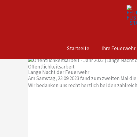
Zum
Inhalt
springen
Startseite
Ihre Feuerwehr
Öffentlichkeitsarbeit
Lange Nacht der Feuerwehr
Am Samstag, 23.09.2023 fand zum zweiten Mal die
Wir bedanken uns recht herzlich bei den zahlrei