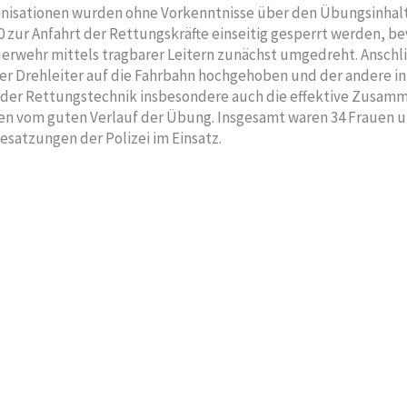
nisationen wurden ohne Vorkenntnisse über den Übungsinhalt 
10 zur Anfahrt der Rettungskräfte einseitig gesperrt werden, 
erwehr mittels tragbarer Leitern zunächst umgedreht. Anschl
r Drehleiter auf die Fahrbahn hochgehoben und der andere in
 der Rettungstechnik insbesondere auch die effektive Zusamm
ieden vom guten Verlauf der Übung. Insgesamt waren 34 Frauen 
satzungen der Polizei im Einsatz.