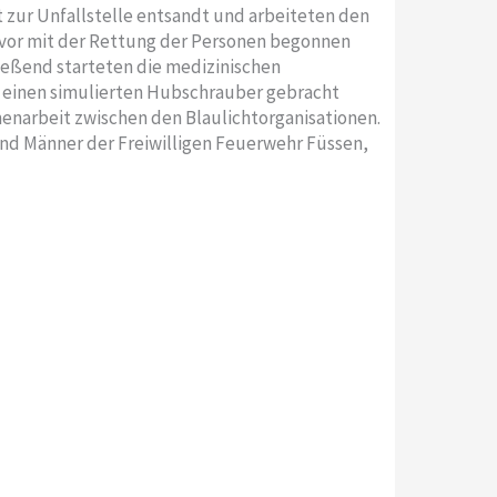
zur Unfallstelle entsandt und arbeiteten den
bevor mit der Rettung der Personen begonnen
ießend starteten die medizinischen
 einen simulierten Hubschrauber gebracht
enarbeit zwischen den Blaulichtorganisationen.
und Männer der Freiwilligen Feuerwehr Füssen,
Z
N
u
ä
r
c
ü
h
c
s
k
t
e
r