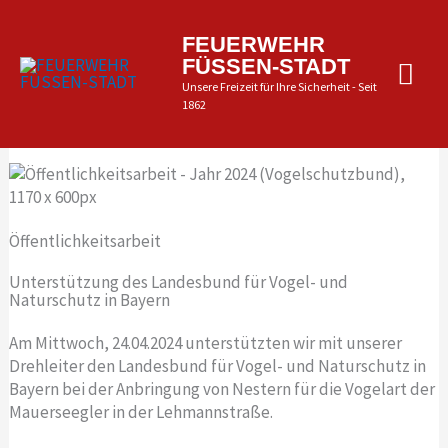
Zum
Inhalt
Hau
FEUERWEHR
springen
FÜSSEN-STADT
Unsere Freizeit für Ihre Sicherheit - Seit
1862
Öffentlichkeitsarbeit
Unterstützung des Landesbund für Vogel- und
Naturschutz in Bayern
Am Mittwoch, 24.04.2024 unterstützten wir mit unserer
Drehleiter den Landesbund für Vogel- und Naturschutz in
Bayern bei der Anbringung von Nestern für die Vogelart der
Mauerseegler in der Lehmannstraße.