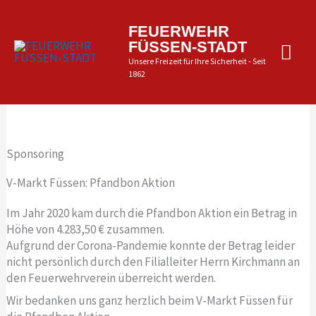
Zum
Inhalt
Hau
FEUERWEHR
springen
FÜSSEN-STADT
Unsere Freizeit für Ihre Sicherheit - Seit
1862
Sponsoring
V-Markt Füssen: Pfandbon Aktion
Im Jahr 2020 kam durch die Pfandbon Aktion ein Betrag in
Höhe von 4.283,50 € zusammen.
Aufgrund der Corona-Pandemie konnte der Betrag leider
nicht persönlich durch den Filialleiter Herrn Kirchmann an
den Feuerwehrverein überreicht werden.
Wir bedanken uns ganz herzlich beim V-Markt Füssen für