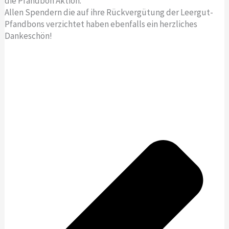
die Pfandbon Aktion.
Allen Spendern die auf ihre Rückvergütung der Leergut-
Pfandbons verzichtet haben ebenfalls ein herzliches
Dankeschön!
Z
u
ä
r
c
ü
h
c
s
k
t
e
r