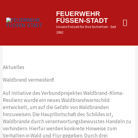
Zum
Inhalt
Hau
FEUERWEHR
springen
FÜSSEN-STADT
Unsere Freizeit für Ihre Sicherheit - Seit
1862
Aktuelles
Waldbrand vermeiden❗
Auf Initiative des Verbundprojektes Waldbrand-Klima-
Resilienz wurde ein neues Waldbrandwarnschild
entwickelt, um auf die Gefahr von Waldbränden
hinzuweisen. Die Hauptbotschaft des Schildes ist,
Waldbrände durch verantwortungsbewusstes Handeln zu
verhindern. Hierfür werden konkrete Hinweise zum
Verhalten in Wald und Flur gegeben. Durch drei