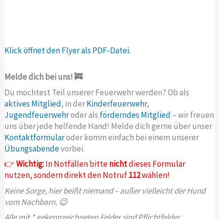
Klick öffnet den Flyer als PDF-Datei.
Melde dich bei uns! 🚒
Du möchtest Teil unserer Feuerwehr werden? Ob als
aktives Mitglied
, in der
Kinderfeuerwehr
,
Jugendfeuerwehr
oder als
förderndes Mitglied
– wir freuen
uns über jede helfende Hand! Melde dich gerne über unser
Kontaktformular
oder komm einfach bei einem unserer
Übungsabende
vorbei.
👉
Wichtig:
In Notfällen bitte
nicht
dieses Formular
nutzen, sondern direkt den Notruf
112
wählen!
Keine Sorge, hier beißt niemand – außer vielleicht der Hund
vom Nachbarn. 😉
Alle mit * gekennzeichneten Felder sind Pflichtfelder.