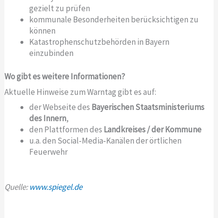
gezielt zu prüfen
kommunale Besonderheiten berücksichtigen zu
können
Katastrophenschutzbehörden in Bayern
einzubinden
Wo gibt es weitere Informationen?
Aktuelle Hinweise zum Warntag gibt es auf:
der Webseite des
Bayerischen Staatsministeriums
des Innern
,
den Plattformen des
Landkreises / der Kommune
u.a. den Social‑Media‑Kanälen der örtlichen
Feuerwehr
Quelle:
www.spiegel.de
Z