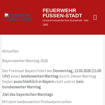
Zum
Inhalt
Hau
FEUERWEHR
springen
FÜSSEN-STADT
Unsere Freizeit für Ihre Sicherheit - Seit
1862
Aktuelles
Bayernweiter Warntag 2026
Der Freistaat Bayern führt am
Donnerstag, 12.03.2026 (11.00
Uhr)
einen
landesweiten Warntag
durch. Dieser Warntag
findet
ausschließlich in Bayern
statt und ist
kein
bundesweiter Warntag
.
Ziel des bayerischen Warntags
Mit dem landesweiten Probealarm sollen