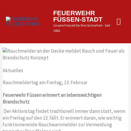
Zum
Inhalt
Hau
FEUERWEHR
springen
FÜSSEN-STADT
Unsere Freizeit für Ihre Sicherheit - Seit
1862
Aktuelles
Rauchmeldertag am Freitag, 13. Februar
Feuerwehr Füssen erinnert an lebenswichtigen
Brandschutz
Der Aktionstag findet traditionell immer dann statt, wenn
ein Freitag auf den 13. fällt. Er erinnert daran, wie wichtig
funktionierende Rauchwarnmelder zur Vermeidung