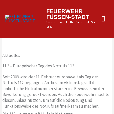
Zum
Inhalt
Hau
FEUERWEHR
springen
FÜSSEN-STADT
Unsere Freizeit für Ihre Sicherheit - Seit
1862
Aktuelles
11.2 – Europäischer Tag des Notrufs 112
Seit 2009 wird der 11. Februar europaweit als Tag des
Notrufs 112 begangen. An diesem Aktionstag soll die
einheitliche Notrufnummer stärker ins Bewusstsein der
Bevölkerung gerückt werden. Auch die Feuerwehr möchte
diesen Anlass nutzen, um auf die Bedeutung und
Funktionsweise des Notrufs aufmerksam zu machen.