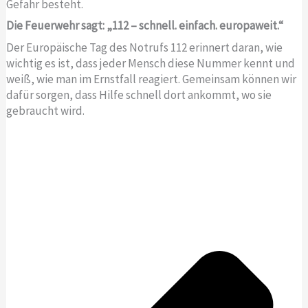
Gefahr besteht.
Die Feuerwehr sagt: „112 – schnell. einfach. europaweit.“
Der Europäische Tag des Notrufs 112 erinnert daran, wie
wichtig es ist, dass jeder Mensch diese Nummer kennt und
weiß, wie man im Ernstfall reagiert. Gemeinsam können wir
dafür sorgen, dass Hilfe schnell dort ankommt, wo sie
gebraucht wird.
Z
u
ä
r
c
ü
h
c
s
k
t
e
r